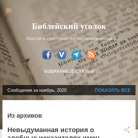
К основному контенту
Библейский уголок
Мысли о христианстве, религии и жизни
ИЗБРАННЫЕ СТАТЬИ
Сообщения за ноябрь, 2020
ПОКАЗАТЬ ВСЕ
С
о
о
Из архивов
б
щ
Невыдуманная история о
е
злобных исказителях имен