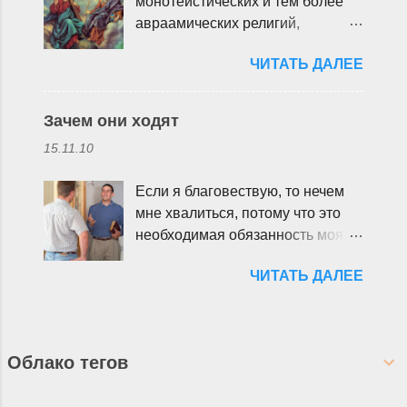
монотеистических и тем более
не сказал об этом прямо? Как
авраамических религий,
Бог может что-то дать Христу,
согласится с формулой «Бог
который равен ему? (Иоан. 3:35;
ЧИТАТЬ ДАЛЕЕ
один». Мы слышим эту фразу
5:22; Деян. 2:33; Фил. 2:9; Отк.
постоянно. Словно мантра, она
1:1). Если одно лицо дает что-то
часто произносится с целью
другому, не означает ли это, что
Зачем они ходят
избежать необходимости
второе лицо изначально этим не
15.11.10
духовных поисков,
обладало? Если Христос и Бог –
исследований, сопоставлений.
одна и та же личность, то кому
Если я благовествую, то нечем
Зачем что-то исследовать, если
Христос молился? (Мар. 14:36).
мне хвалиться, потому что это
Бог все равно один? Однако,
Может ли одно лицо Троицы
необходимая обязанность моя, и
если копнуть глубже,
молиться другому, пусть и в
горе мне, если не благовествую!
оказывается, что каждая религия
человеческой природе? Если
ЧИТАТЬ ДАЛЕЕ
(1 Кор. 9:16) Зачем вы ходите?
понимает Бога немного иначе и
Христос равен Богу, то почему он
Что вам надо? Вам нечем
ни одна не хочет уступить. А раз
сам признает, что Отец «больше»
заняться? – эти и подобные
так, можно ли утверждать, что
него? (Иоан. 14:28). Если
ругательства часто слышат в
разные религии действительно
Христос «рожден» от Бога (Деян.
Облако тегов
свой адрес люди, решившие
поклоняются одному и тому же
13:33; 1 Иоан. 5:1; Евр. 1:5; 5:5),
пойти к ближнему и рассказать
Богу? Вообще, по каким
как он может быть ему равным