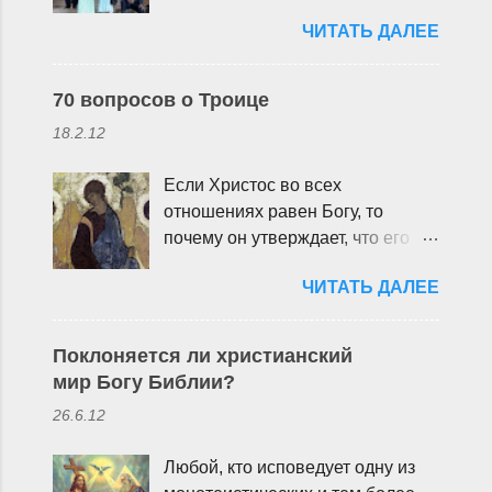
право исповедовать
том, сделали ли вы хоть что-то
ЧИТАТЬ ДАЛЕЕ
индивидуально или совместно с
хорошее». И точно так же можно
другими любую религию или не
набрать сто-двести самых
исповедовать никакой, свободно
лучших, самых добрых фраз и
70 вопросов о Троице
выбирать, иметь и
провозгласить вас святым. Обе
18.2.12
распространять религиозные и
картины в каком-то смысле
иные убеждения и действовать в
верны, но ни одна не отражает
Если Христос во всех
соответствии с ними»
действительность в полной мере.
отношениях равен Богу, то
(Конституция РФ, статья 28) Кто
почему он утверждает, что его
такие Свидетели Иеговы? Те, кто
учение – не его, а пославшего
не знаком с ними лично, обычно
ЧИТАТЬ ДАЛЕЕ
его? Как Бог может нести чужое
говорят, что это какая-то
учение? (Иоан. 7:16) Если
«опасная секта». На вопрос
Христос и Бог равны, то почему
«чем же они опасны?» последует
Поклоняется ли христианский
только Бог посылает Христа для
набор стандартных клише,
мир Богу Библии?
выполнения поручений, а не
услышанных по телевизору.
26.6.12
наоборот? (Иоан. 17:4; 1 Иоан.
4:9). Если Иисус равен Богу или
Любой, кто исповедует одну из
часть Троицы, почему он ни разу