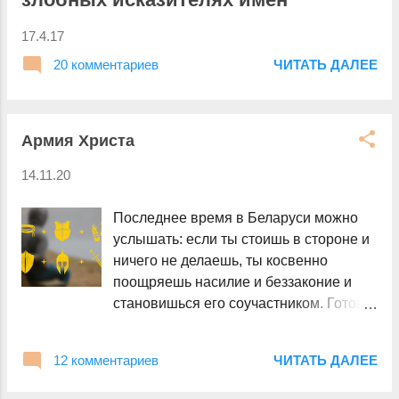
н
и
17.4.17
я
20 комментариев
ЧИТАТЬ ДАЛЕЕ
Армия Христа
14.11.20
Последнее время в Беларуси можно
услышать: если ты стоишь в стороне и
ничего не делаешь, ты косвенно
поощряешь насилие и беззаконие и
становишься его соучастником. Готов с
этим согласиться при условии, что
действительно «ничего не делаешь».
12 комментариев
ЧИТАТЬ ДАЛЕЕ
Однако «что-то делать» можно по-
разному. Противостоять злу можно по-