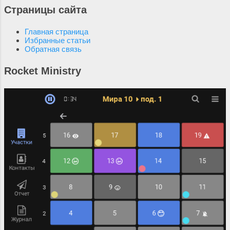
ему о Христе. Многие
признакам можно судить о
Страницы сайта
или единосущным? Если
негодующие искренне не
тождестве или разности богов в
Христос равен Богу и вездесущ,
понимают, зачем они это делают,
разных религиях?
Главная страница
то почему...
большинство убеждены, что они
Избранные статьи
Обратная связь
делают это за деньги или из
каких-то корыстных побуждений.
Rocket Ministry
Большинство никогда не
поверит, что это можно делать
просто так, добровольно и в
ущерб свободному времени. И
людей можно понять: они живут
в мире, которым правит выгода,
в котором из всех щелей льется
реклама и агитация, они
разочаровались в бескорыстии и
не верят в него, как в
старомодный миф. Лично я был
бы рад, если бы ко мне
приходили представители других